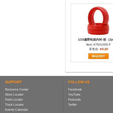
1/10越野轮胎内衬-前（2p
Item: KT641000-F
零售价:
￥0.00
SUPPORT
FOLLOW US
Resource Center
Facebook
Store Locator
YouTube
Field Locator
Podcasts
Track Locator
Twitter
Events Calendar