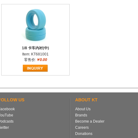
1/8 卡车内衬(中)
Item: KT681001
零售价:
￥0.00
FOLLOW US
ABOUT KT
Facebook
About Us
YouTube
Brands
Podcasts
Become a Dealer
witter
Careers
Donations