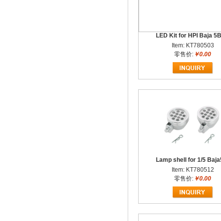
LED Kit for HPI Baja 5
Item: KT780503
零售价:
￥0.00
Lamp shell for 1/5 Baj
Item: KT780512
零售价:
￥0.00