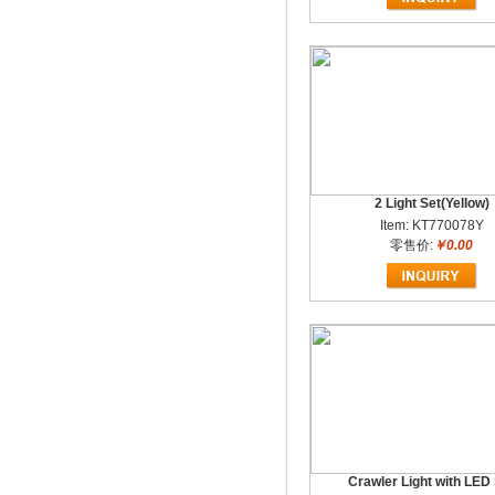
2 Light Set(Yellow)
Item: KT770078Y
零售价:
￥0.00
Crawler Light with LED