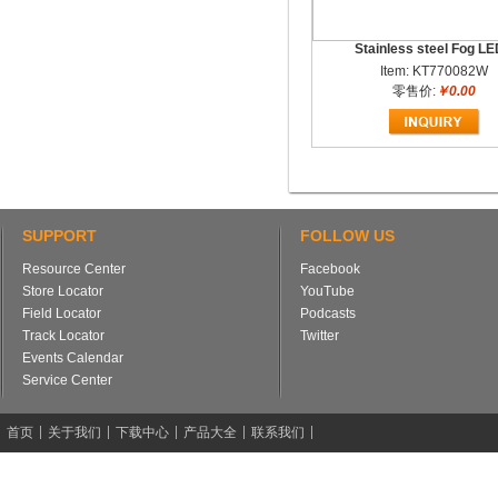
Stainless steel Fog LED
Item: KT770082W
零售价:
￥0.00
SUPPORT
FOLLOW US
Resource Center
Facebook
Store Locator
YouTube
Field Locator
Podcasts
Track Locator
Twitter
Events Calendar
Service Center
首页
关于我们
下载中心
产品大全
联系我们