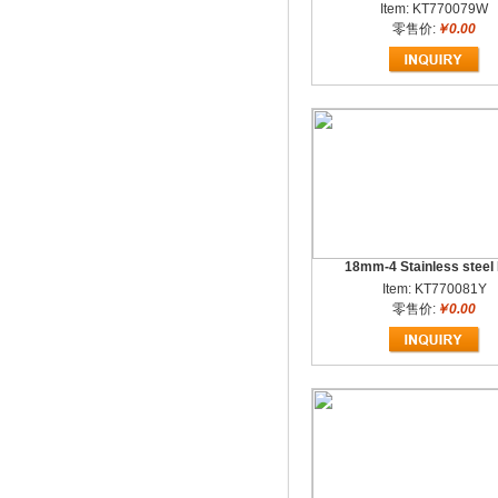
Item: KT770079W
零售价:
￥0.00
18mm-4 Stainless steel
Item: KT770081Y
零售价:
￥0.00