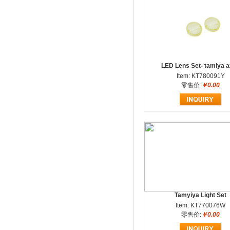
LED Lens Set- tamiya a
Item: KT780091Y
零售价:
￥0.00
Tamyiya Light Set
Item: KT770076W
零售价:
￥0.00