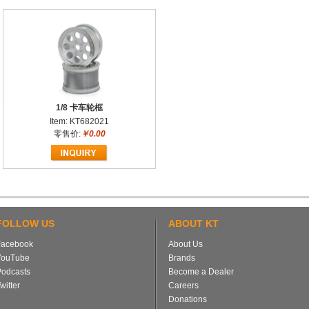
1/8 卡车轮框
Item: KT682021
零售价:
￥0.00
FOLLOW US
ABOUT KT
Facebook
About Us
YouTube
Brands
Podcasts
Become a Dealer
witter
Careers
Donations