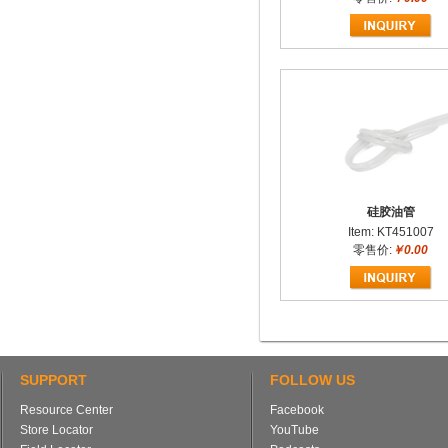
硅胶油管
Item: KT451007
零售价:
￥0.00
SUPPORT
FOLLOW US
Resource Center
Facebook
Store Locator
YouTube