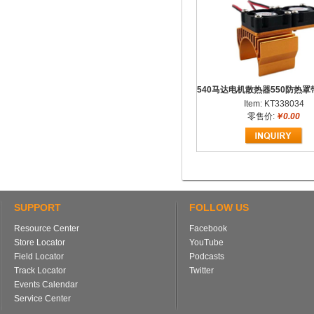
Item: KT338034
零售价:
￥0.00
SUPPORT
FOLLOW US
Resource Center
Facebook
Store Locator
YouTube
Field Locator
Podcasts
Track Locator
Twitter
Events Calendar
Service Center