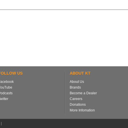
FOLLOW US
ABOUT KT
Facebook
About Us
YouTube
Brands
Podcasts
Become a Dealer
witter
Careers
Donations
More Infomation